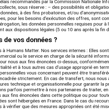
élais recommandés par la Commission Nationale Info
collecte, sous réserve : – des possibilités et obligat
 données, à des fins probatoires, et/ou d’anonymisati
tées, pour les besoins d’exécution des offres, sont co
 dérogation, les données personnelles requises pour à 
aux dispositions légales (5 ou 10 ans après la fin de
es de vos données ?
à Humans Matter. Nos services internes : Elles sont 
mmercial ou le service en charge de la sécurité infor
 pour nous aux fins énoncées ci-dessus, conformément 
tialité et à tous autres cas d’usage approprié en terme
personnelles vous concernant peuvent être transféré
encadrée strictement. En cas de transfert, nous nous 
es technique et organisationnelle pour garantir la p
ons parfois permettre à nos partenaires de traiter, e
ux fins énoncées dans cette politique ou pour toute a
ées sont hébergées en France. Dans le cas du recours
 à vérifier que des mesures appropriées ont été mise